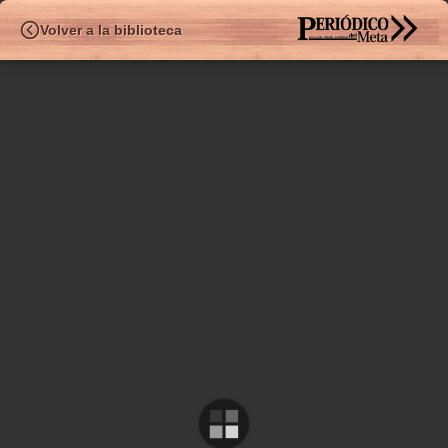
HEMEROTE
Volver a la biblioteca
✧
Ed.547