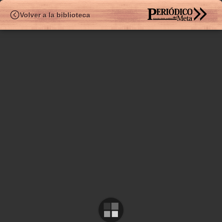
HEMEROTE
Volver a la biblioteca
✧
Ed.543