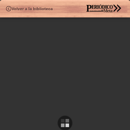
HEMEROTE
Volver a la biblioteca
✧
Ed.528