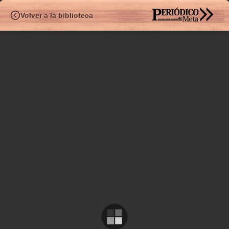
HEMEROTE
Volver a la biblioteca
✧
Ed.486