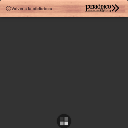
HEMEROTE
Volver a la biblioteca
✧
Ed.495