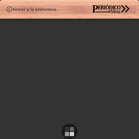
HEMEROTE
Volver a la biblioteca
✧
Ed.496