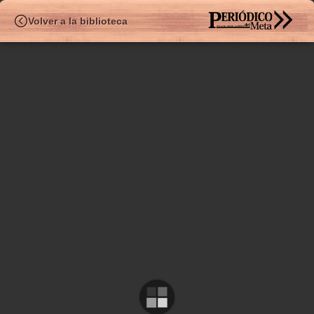
HEMEROTE
Volver a la biblioteca
✧
Ed.514